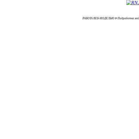
РАБОТА ВЕБ-МОДЕЛЬЮ ᐉ Подработка моделью