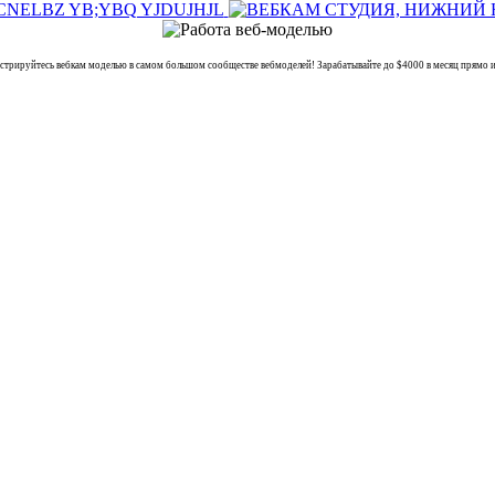
уйтесь вебкам моделью в самом большом сообществе вебмоделей! Зарабатывайте до $4000 в месяц прямо из