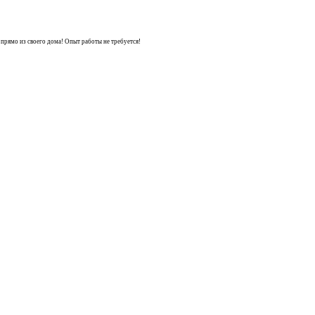
рямо из своего дома! Опыт работы не требуется!