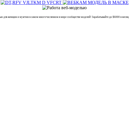
я женщин и мужчин в самом многочисленном в мире сообществе моделей! Зарабатывайте до $6000 в месяц п