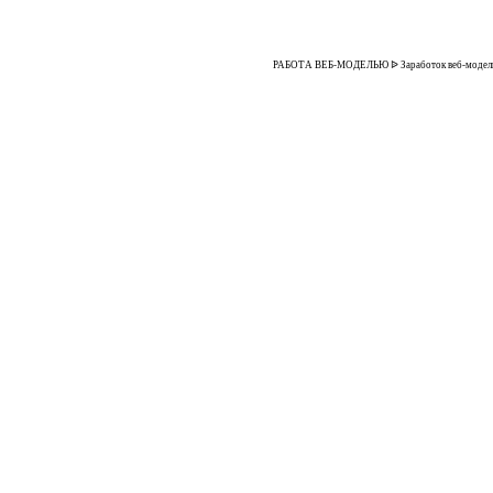
РАБОТА ВЕБ-МОДЕЛЬЮ ᐉ Заработок веб-моделью дл