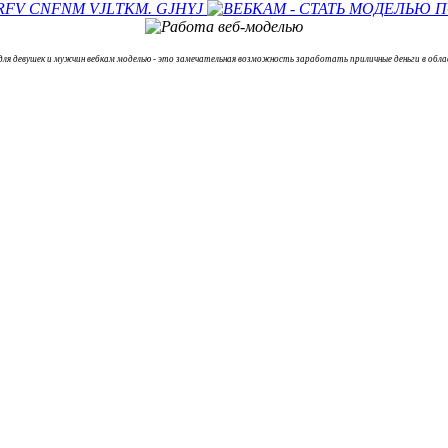
девушек и мужчин вебкам моделью - это замечательная возможность заработать приличные деньги в обла