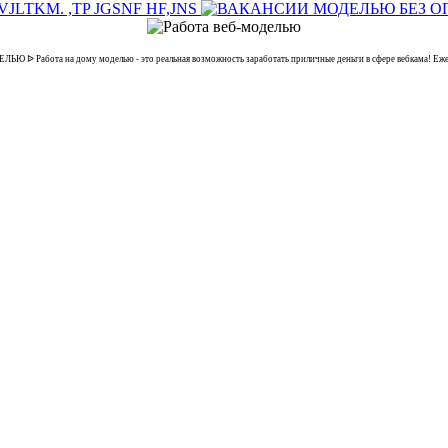
 ᐉ Работа на дому моделью - это реальная возможность заработать приличные деньги в сфере вебкама! Еж