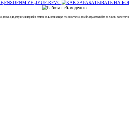
ью для девушек и парней в самом большом в мире сообществе моделей! Зарабатывайте до $8000 ежемесячно 