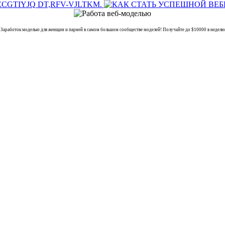
боток моделью для женщин и парней в самом большом сообществе моделей! Получайте до $10000 в неделю н