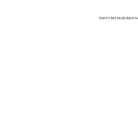
РАБОТА ВЕБ-МОДЕЛЬЮ ᐉ Надомна