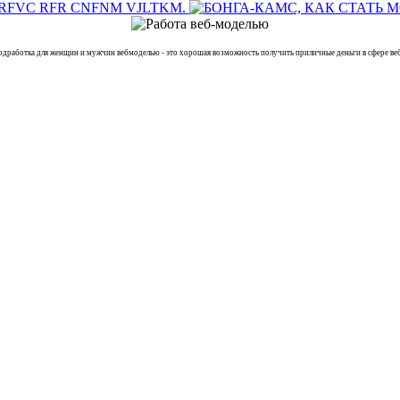
отка для женщин и мужчин вебмоделью - это хорошая возможность получить приличные деньги в сфере вебк