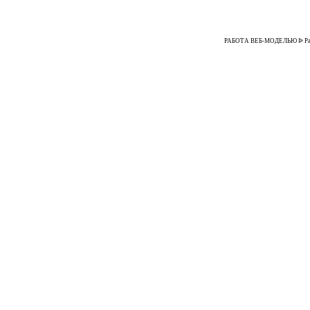
РАБОТА ВЕБ-МОДЕЛЬЮ ᐉ Работа 