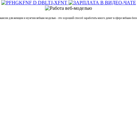
и для женщин и мужчин вебкам моделью - это хороший способ заработать много денег в сфере вебкам-бизне