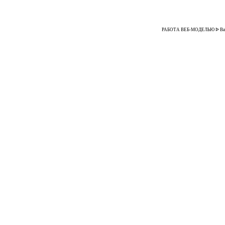
РАБОТА ВЕБ-МОДЕЛЬЮ ᐉ Ваканси