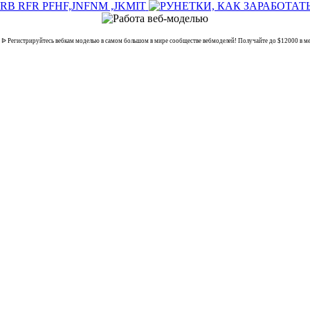
гистрируйтесь вебкам моделью в самом большом в мире сообществе вебмоделей! Получайте до $12000 в мес