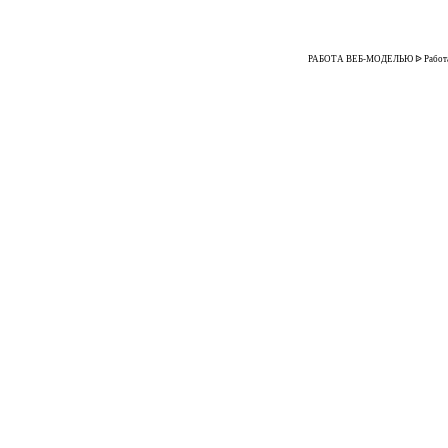
РАБОТА ВЕБ-МОДЕЛЬЮ ᐉ Работа в д