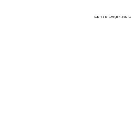
РАБОТА ВЕБ-МОДЕЛЬЮ ᐉ Работа 