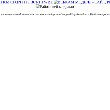
женщин и парней в самом многочисленном сообществе веб-моделей! Зарабатывайте до $8000 в месяц не вых