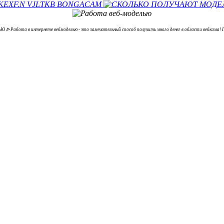
 Работа в интернете вебмоделью - это замечательный способ получить много денег в области вебкама! П