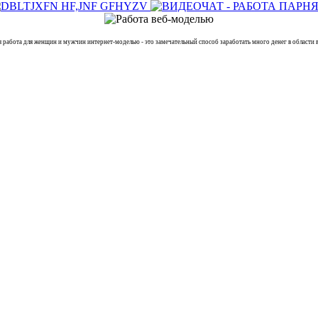
та для женщин и мужчин интернет-моделью - это замечательный способ заработать много денег в области ве