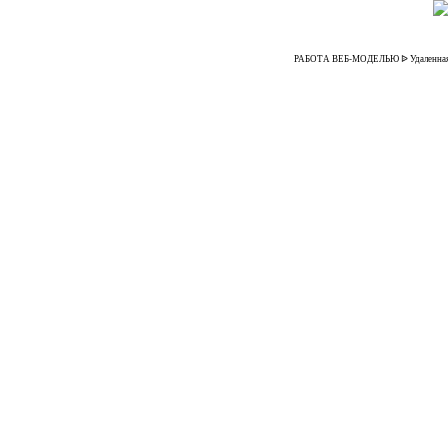
РАБОТА ВЕБ-МОДЕЛЬЮ ᐉ Удаленная рабо