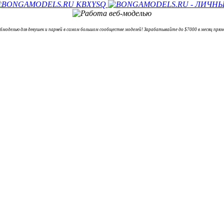
елью для девушек и парней в самом большом сообществе моделей! Зарабатывайте до $7000 в месяц прям