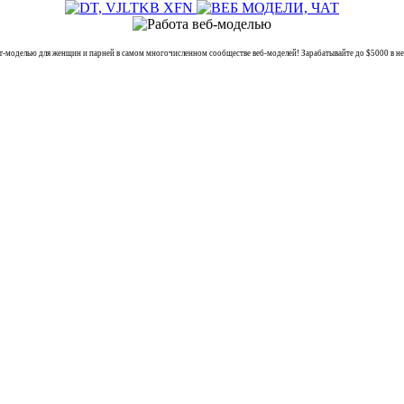
елью для женщин и парней в самом многочисленном сообществе веб-моделей! Зарабатывайте до $5000 в неде